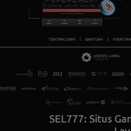
TENTANG KAMI
|
BANTUAN
|
PERATUR
SEL777: Situs G