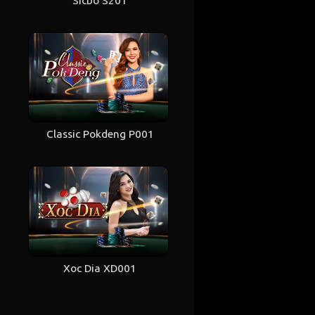
Sicbo S201
Classic Pokdeng P001
Xoc Dia XD001