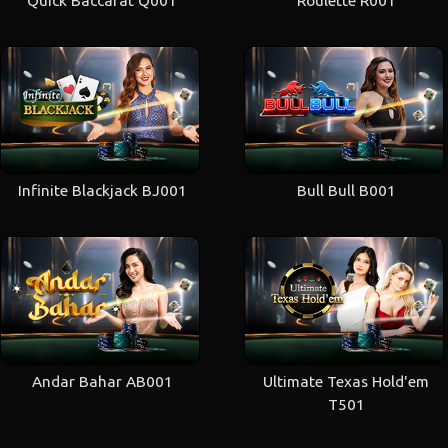
Quick Baccarat Q001
Roulette R001
Infinite Blackjack BJ001
Bull Bull B001
Andar Bahar AB001
Ultimate Texas Hold'em
T501