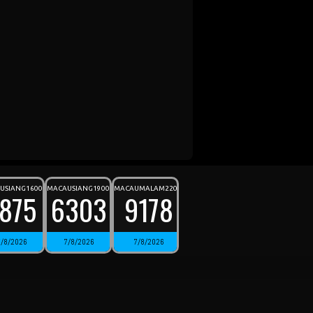
USIANG1600
MACAUSIANG1900
MACAUMALAM2200
875
6303
9178
7/8/2026
7/8/2026
7/8/2026