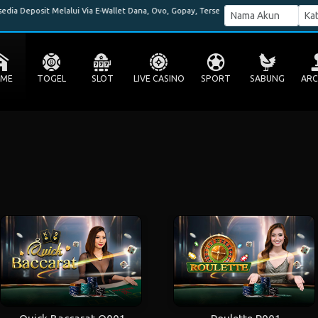
Deposit Melalui Via E-Wallet Dana, Ovo, Gopay, Tersedia Bonus Deposit 100% Di Awal
ME
TOGEL
SLOT
LIVE CASINO
SPORT
SABUNG
ARC