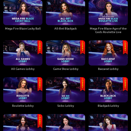
Mega Fire Blaze Lucky Ball
All-Bet Blackjack
Mega Fire Blaze Age of the
Gods Roulette Live
All Games Lobby
Game Show Lobby
Baccarat Lobby
Roulette Lobby
Sicbo Lobby
Blackjack Lobby