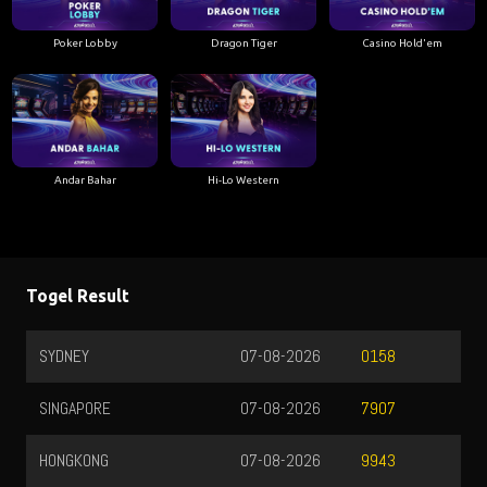
Poker Lobby
Dragon Tiger
Casino Hold'em
Andar Bahar
Hi-Lo Western
Togel Result
SYDNEY
07-08-2026
0158
SINGAPORE
07-08-2026
7907
HONGKONG
07-08-2026
9943