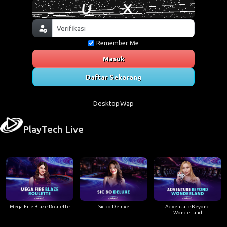
Remember Me
Masuk
Daftar Sekarang
Desktop
Wap
PlayTech Live
Mega Fire Blaze Roulette
Sicbo Deluxe
Adventure Beyond
Wonderland