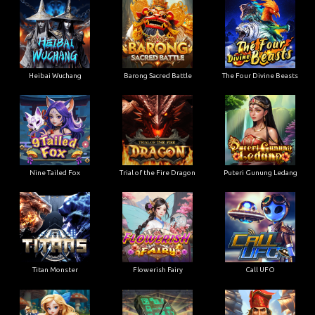
Heibai Wuchang
Barong Sacred Battle
The Four Divine Beasts
Nine Tailed Fox
Trial of the Fire Dragon
Puteri Gunung Ledang
Titan Monster
Flowerish Fairy
Call UFO