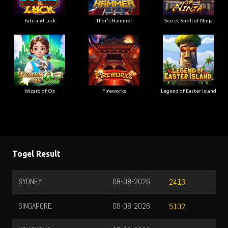
Fate and Luck
Thor's Hammer
Secret Scroll of Ninja
Wizard of Oz
Fireworks
Legend of Easter Island
Togel Result
SYDNEY
08-08-2026
MACA
2413
SINGAPORE
08-08-2026
MACA
5102