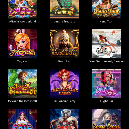
Alice in Wonderland
Jungle Treasure
Hang Tuah
Magician
Baahubali
Four Gentlemanly Flowers
Jack and the Beanstalk
Billionaire Party
Night Bar