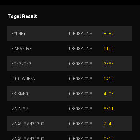
Togel Result
SYDNEY
09-08-2026
8082
SINGAPORE
08-08-2026
5102
HONGKONG
08-08-2026
2797
TOTO WUHAN
09-08-2026
5412
HK SIANG
09-08-2026
4008
MALAYSIA
08-08-2026
6851
MACAUSIANG1300
09-08-2026
7545
MACAUSIANG1600
09-08-2026
0712