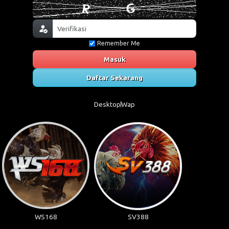
Remember Me
Masuk
Daftar Sekarang
Desktop
Wap
WS168
SV388